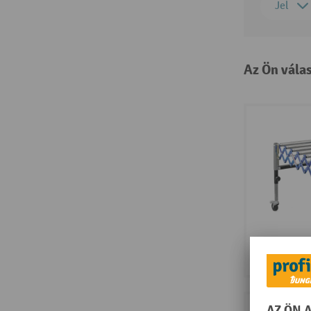
Jel
Az Ön vála