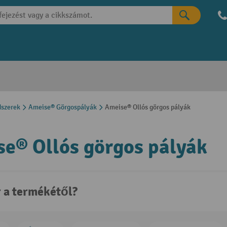
dszerek
Ameise® Görgospályák
Ameise® Ollós görgos pályák
e® Ollós görgos pályák
r a termékétől?