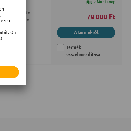
7 Munkanap
elekben kapható
79 000 Ft
ővel mozgatható
ő retesszel
A termékről
Termék
összehasonlítása