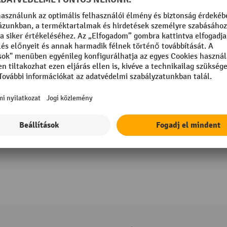
Ameise® ollós görgős szállítópálya
Könnyű, kompakt és különféle kivit
Fékkel felszerelt 4 forgatható görg
Több pálya kombinálásához összeköt
2 Változatok