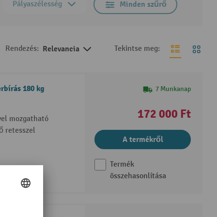
Pályaszélesség
Minden szűrő
Rendezés:
Relevancia
Tekintse meg:
rbírás 180 kg
7 Munkanap
172 000 Ft
ővel mozgatható
ő retesszel
A termékről
Termék
összehasonlítása