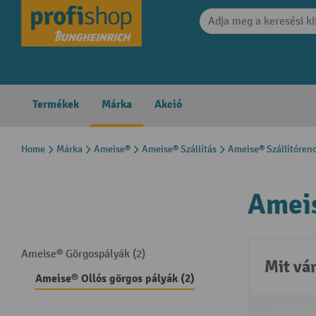
search
Skip to main navigation
Termékek
Márka
Akció
Home
Márka
Ameise®
Ameise® Szállítás
Ameise® Szállítóren
Ameis
Ameise® Görgospályák (2)
Mit vá
Ameise® Ollós görgos pályák (2)