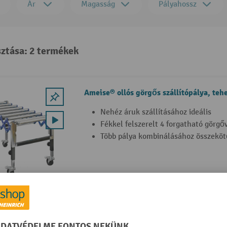
Ár
Magasság
Pályahossz
sztása: 2 termékek
Ameise® ollós görgős szállítópálya, tehe
Nehéz áruk szállításához ideális
Fékkel felszerelt 4 forgatható görg
Több pálya kombinálásához összeköt