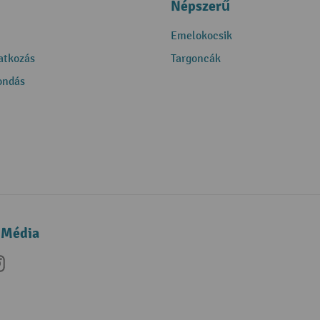
Népszerű
Emelokocsik
ratkozás
Targoncák
ondás
 Média
be
nkedIn
Instagram