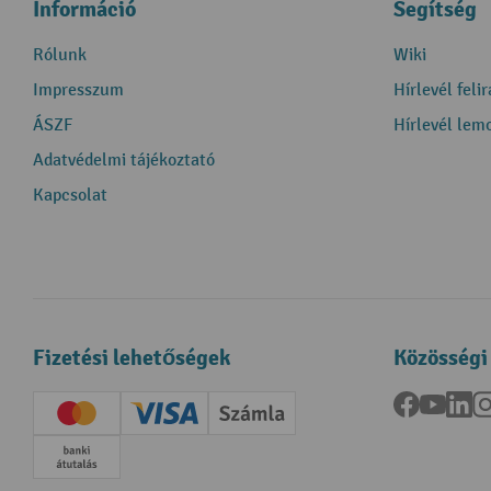
Információ
Segítség
Rólunk
Wiki
Impresszum
Hírlevél feli
ÁSZF
Hírlevél lem
Adatvédelmi tájékoztató
Kapcsolat
Fizetési lehetőségek
Közösségi
Facebook
YouTu
Li
Creditcard (Master)
Creditcard (Visa)
Számla
Előrefizetés