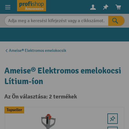
in content
Ameise® Elektromos emelokocsik
Ameise® Elektromos emelokocsi
Lítium-íon
Az Ön választása: 2 termékek
Topseller