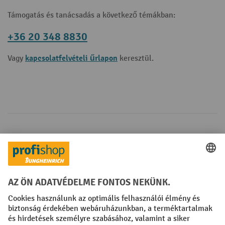
Támogatás és tanácsadás a következő témákban:
+36 20 348 8830
kapcsolatfelvételi űrlapon
Vagy
keresztül.
Fizetési lehetőségek
Creditcard (Master)
Creditcard (Visa)
Számla
Előrefizetés
Közösségi Média