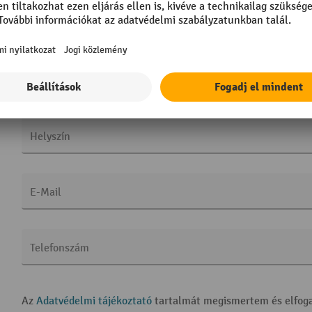
Utca és házszám
Irányítószám
Helyszín
E-Mail
Telefonszám
Az
Adatvédelmi tájékoztató
tartalmát megismertem és elfog