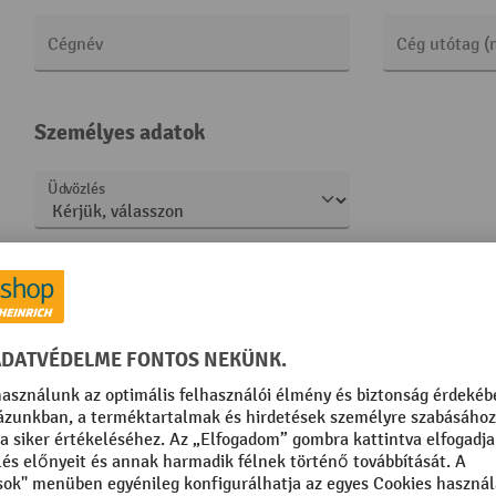
Cégnév
Cég utótag (
Személyes adatok
Üdvözlés
Keresztnév
Vezetéknév
Elérhetőségek