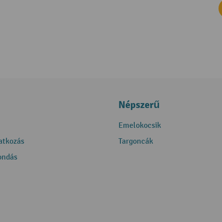
Népszerű
Emelokocsik
ratkozás
Targoncák
ondás