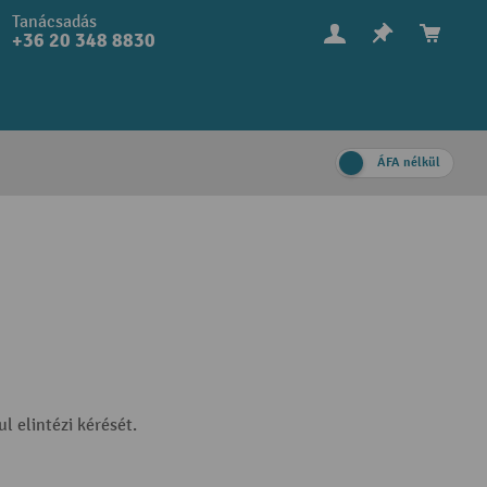
Tanácsadás
+36 20 348 8830
ÁFA nélkül
l elintézi kérését.