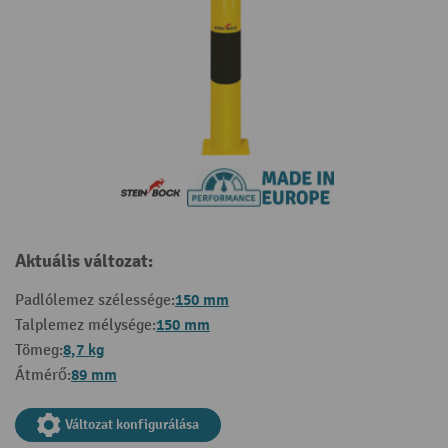
Aktuális változat:
150 mm
Padlólemez szélessége:
150 mm
Talplemez mélysége:
8,7 kg
Tömeg:
89 mm
Átmérő:
Változat konfigurálása