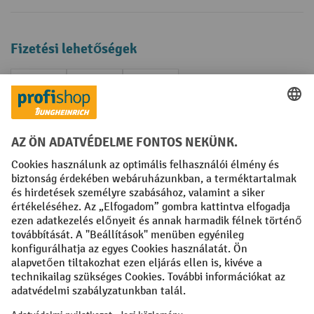
Fizetési lehetőségek
Creditcard (Master)
Creditcard (Visa)
Számla
Előrefizetés
Közösségi Média
Facebook
YouTube
LinkedIn
Instagram
Impresszum
ÁSZF
Adatvédelmi tájékoztató
Adatvédelmi beállítások