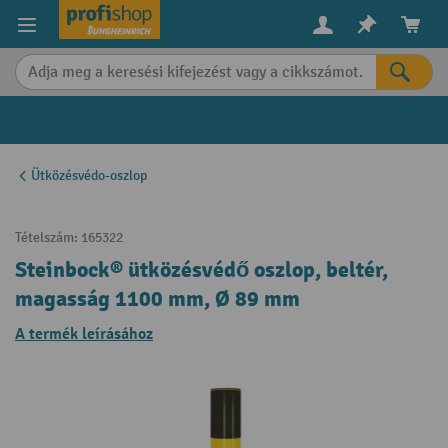
in content
Ütközésvédo-oszlop
Tételszám:
165322
Steinbock® ütközésvédő oszlop, beltér,
magasság 1100 mm, Ø 89 mm
A termék leírásához