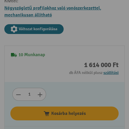
Kivitel:
Négyszögletű profilokhoz való vonószerkezettel,
mechanikusan állítható
Változat konfigurálása
10 Munkanap
1 614 000 Ft
db ÁFA nélkül plusz
szállítási
Kosárba helyezés