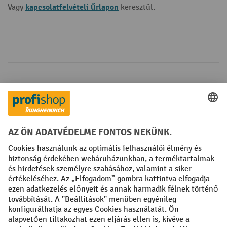
kapcsolatfelvételi űrlapon
Vagy
keresztül.
Fizetési lehetőségek
Creditcard (Master)
Creditcard (Visa)
Számla
Előrefizetés
Közösségi Média
Facebook
YouTube
LinkedIn
Instagram