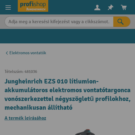
in content
Elektromos vontatók
Tételszám:
481036
Jungheinrich EZS 010 lítiumion-
akkumulátoros elektromos vontatótargonca
vonószerkezettel négyszögletű profilokhoz,
mechanikusan állítható
A termék leírásához