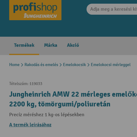
search
Skip to main navigation
Termékek
Márka
Akció
Home
Rakodás és emelés
Emelokocsik
Emelokocsi mérleggel
Tételszám:
119033
Jungheinrich AMW 22 mérleges emelőkoc
2200 kg, tömörgumi/poliuretán
Precíz méréshez 1 kg-os lépésekben
A termék leírásához