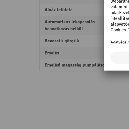
Alváz felülete
porfúv
Automatikus lekapcsolás
3 min
beavatkozás nélkül
Bevezető görgők
igen
Emelés
122 
Emelési magasság pumpálásonként
25/1