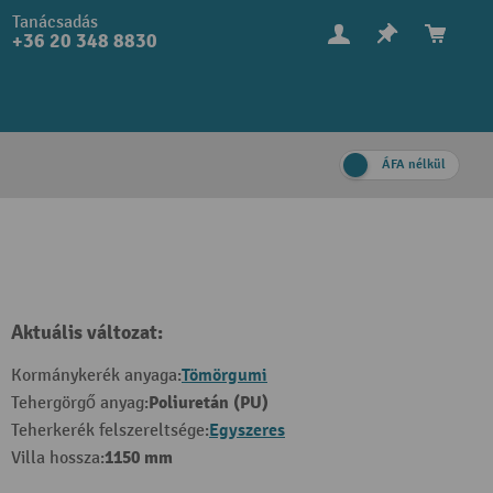
Tanácsadás
+36 20 348 8830
ÁFA nélkül
Aktuális változat:
Tömörgumi
Kormánykerék anyaga:
Poliuretán (PU)
Tehergörgő anyag:
Egyszeres
Teherkerék felszereltsége:
1150 mm
Villa hossza: