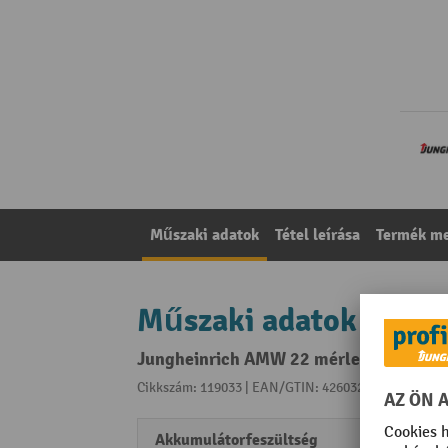
Műszaki adatok
Tétel leírása
Termék me
Műszaki adatok
Jungheinrich AMW 22 mérleges emelőkoc
Cikkszám: 119033 | EAN/GTIN: 4260329042020
A kat
Akkumulátorfeszültség
1.5 V/