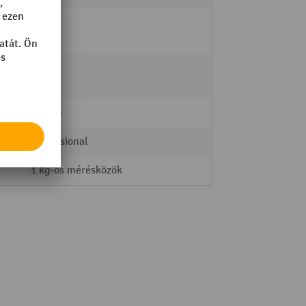
si
5/12
on
3/7
24 mm
Professional
1 kg-os mérésközök