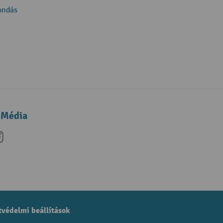
ondás
 Média
be
nkedIn
Instagram
védelmi beállítások