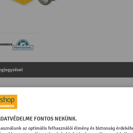
gjegyzései
si alapkijelzővel, teherbírás 2200 kg, tömörgumi/poli
egóriából:
Emelokocsi mérleggel
per unit
Nulla korrekció billentyűzett