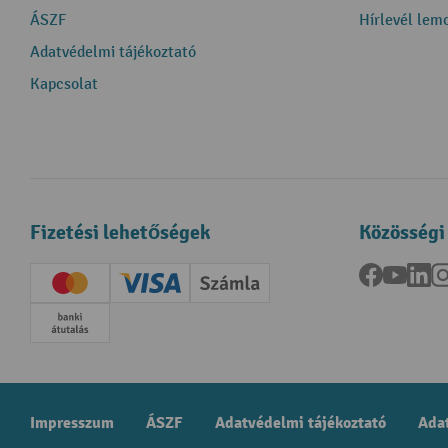
ÁSZF
Hírlevél lem
Adatvédelmi tájékoztató
Kapcsolat
Fizetési lehetőségek
Közösségi
Facebook
YouTu
Li
Creditcard (Master)
Creditcard (Visa)
Számla
Előrefizetés
Impresszum
ÁSZF
Adatvédelmi tájékoztató
Adat