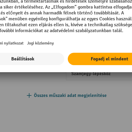
ott
Pumpálás a maximális emelé
magasság
Pumpálással a raklap szabad
emelhető
Szabad magasság
mm
Szegmens
0 mm
Számjegy-lépésköz
Összes műszaki adat megjelenítése