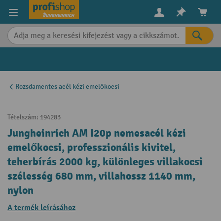
in content
Rozsdamentes acél kézi emelőkocsi
Tételszám:
194283
Jungheinrich AM I20p nemesacél kézi
emelőkocsi, professzionális kivitel,
teherbírás 2000 kg, különleges villakocsi
szélesség 680 mm, villahossz 1140 mm,
nylon
A termék leírásához