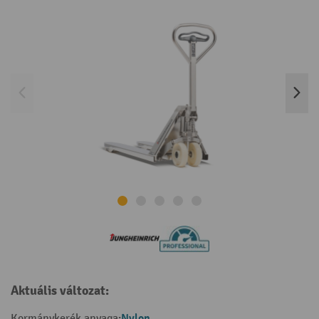
Aktuális változat:
Nylon
Kormánykerék anyaga: