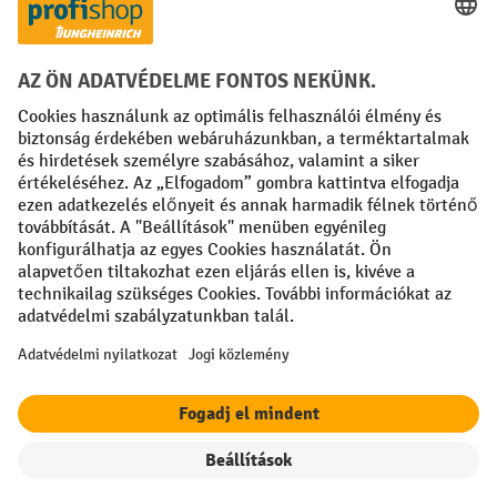
Creditcard (Master)
Creditcard (Visa)
Számla
Előrefizetés
Közösségi Média
Facebook
YouTube
LinkedIn
Instagram
Impresszum
ÁSZF
Adatvédelmi tájékoztató
Adatvédelmi beállítások
All prices excl. VAT plus
shipping costs
and possible delivery charges,
if not stated otherwise.
A feltüntetett kedvezmények a készlet erejéig érvényesek. A