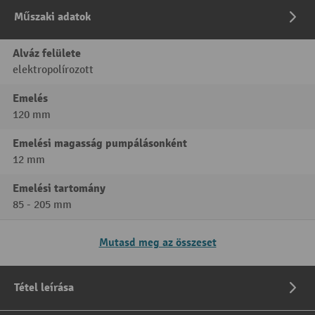
Műszaki adatok
Alváz felülete
elektropolírozott
Emelés
120 mm
Emelési magasság pumpálásonként
12 mm
Emelési tartomány
85 - 205 mm
Mutasd meg az összeset
Tétel leírása