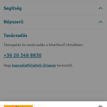
Segítség
Népszerű
Tanácsadás
Támogatás és tanácsadás a következő témákban:
+36 20 348 8830
kapcsolatfelvételi űrlapon
Vagy
keresztül.
Fizetési lehetőségek