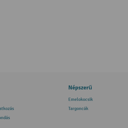
Népszerű
Emelokocsik
ratkozás
Targoncák
ondás