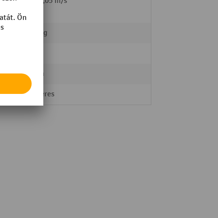
l /
0,1 / 0,05 m/s
2000 kg
Nylon
80 mm
Egyszeres