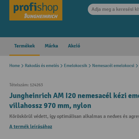
search
Skip to main navigation
Termékek
Márka
Akció
Home
Rakodás és emelés
Emelokocsik
Nemesacél emelokocsi
Tételszám:
124263
Jungheinrich AM I20 nemesacél kézi eme
villahossz 970 mm, nylon
Köröskörül védett, így optimálisan alkalmas a nedves és agr
A termék leírásához