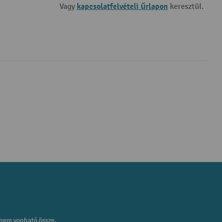
kapcsolatfelvételi űrlapon
Vagy
keresztül.
 nem vonható össze.