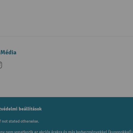
 Média
be
nkedIn
Instagram
védelmi beállítások
f not stated otherwise.
mény nem vonatkozik az akciós árakra és más kedvezményekkel (kuponokkal)