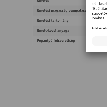
Emelés
120 
Emelési magasság pumpálásonként
12 m
Emelési tartomány
85 - 
Emelőkocsi anyaga
Nemes
Fogantyú felszereltség
Műan