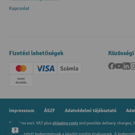
Kapcsolat
Fizetési lehetőségek
Közösségi
Facebook
YouTu
Li
Creditcard (Master)
Creditcard (Visa)
Számla
Előrefizetés
Impresszum
ÁSZF
Adatvédelmi tájékoztató
Adat
All prices excl. VAT plus
shipping costs
and possible delivery charges, i
A feltüntetett kedvezmények a készlet erejéig érvényesek. A kedvez