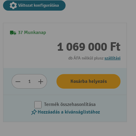
Változat konfigurálása
37 Munkanap
1 069 000 Ft
db ÁFA nélkül plusz
szállítási
Kosárba helyezés
Termék összehasonlítása
Hozzáadás a kívánságlistához