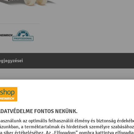
gjegyzései
előkocsi, teherbírás 2000 kg, villahossz 970 mm, nylon
egóriából:
Rozsdamentes acél kézi emelőkocsi
opolírozott
Szegmens