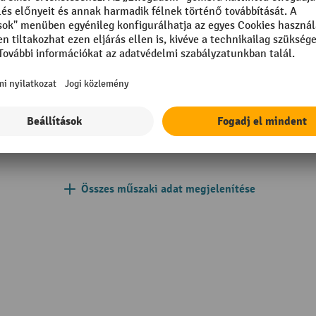
mm
Süllyesztési sebesség teherre
teher nélkül
m
Teherbírás
205 mm
Tehergörgő anyag
acél
Tehergörgő átmérő
yag
Teherkerék felszereltsége
Összes műszaki adat megjelenítése