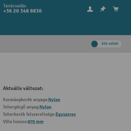
Tanácsadás
+36 20 348 8830
ÁFA nélkül
Aktuális változat:
Nylon
Kormánykerék anyaga:
Nylon
Tehergörgő anyag:
Egyszeres
Teherkerék felszereltsége:
970 mm
Villa hossza: