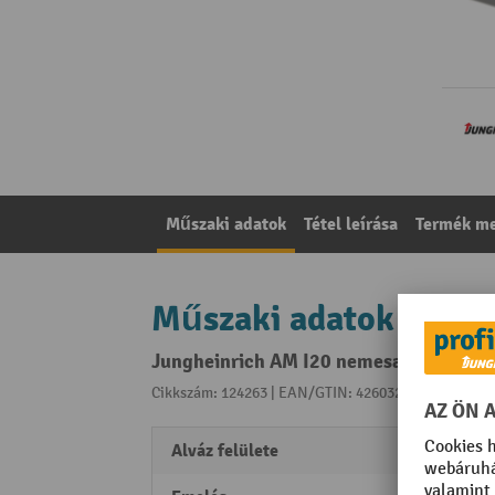
Műszaki adatok
Tétel leírása
Termék me
Műszaki adatok
Jungheinrich AM I20 nemesacél kézi em
Cikkszám: 124263 | EAN/GTIN: 4260329042396
A kat
Alváz felülete
elektr