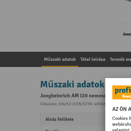
Műszaki adatok
Tétel leírása
Termék me
Műszaki adatok
Jungheinrich AM I20 nemesacél kézi em
Cikkszám: 194252 | EAN/GTIN: 4055091187136
A kat
Alváz felülete
elektr