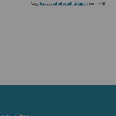
kapcsolatfelvételi űrlapon
Vagy
keresztül.
 nem vonható össze.