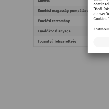
Emelés
120 
Emelési magasság pumpálásonként
12 m
Emelési tartomány
85 - 
Emelőkocsi anyaga
Nemes
Fogantyú felszereltség
Műan