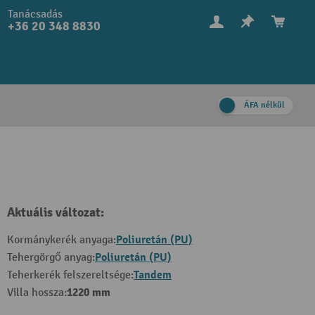
Tanácsadás
+36 20 348 8830
ÁFA nélkül
Aktuális változat:
Poliuretán (PU)
Kormánykerék anyaga:
Poliuretán (PU)
Tehergörgő anyag:
Tandem
Teherkerék felszereltsége:
1220 mm
Villa hossza: