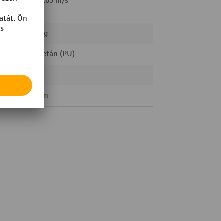
l /
0,1 / 0,05 m/s
2000 kg
Poliuretán (PU)
80 mm
Tandem