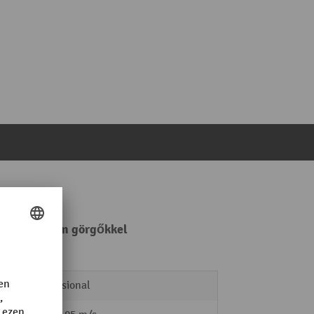
uretán tandem görgőkkel
Professional