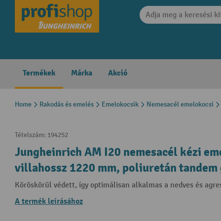
search
Skip to main navigation
Termékek
Márka
Akció
Home
Rakodás és emelés
Emelokocsik
Nemesacél emelokocsi
Tételszám:
194252
Jungheinrich AM I20 nemesacél kézi eme
villahossz 1220 mm, poliuretán tandem
Köröskörül védett, így optimálisan alkalmas a nedves és agr
A termék leírásához