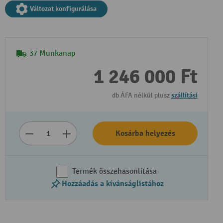
Változat konfigurálása
37 Munkanap
1 246 000 Ft
db ÁFA nélkül plusz
szállítási
Kosárba helyezés
Termék összehasonlítása
Hozzáadás a kívánságlistához