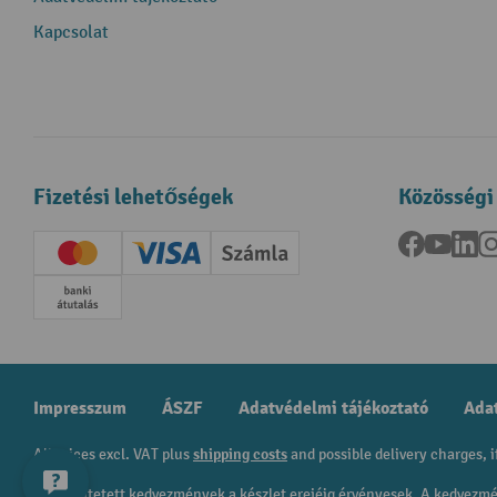
Kapcsolat
Fizetési lehetőségek
Közösségi
Facebook
YouTu
Li
Creditcard (Master)
Creditcard (Visa)
Számla
Előrefizetés
Impresszum
ÁSZF
Adatvédelmi tájékoztató
Adat
All prices excl. VAT plus
shipping costs
and possible delivery charges, i
A feltüntetett kedvezmények a készlet erejéig érvényesek. A kedvez