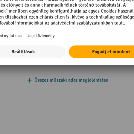
mm
Süllyesztési sebesség teherre
teher nélkül
m
Teherbírás
205 mm
Tehergörgő anyag
acél
Tehergörgő átmérő
yag
Teherkerék felszereltsége
Összes műszaki adat megjelenítése