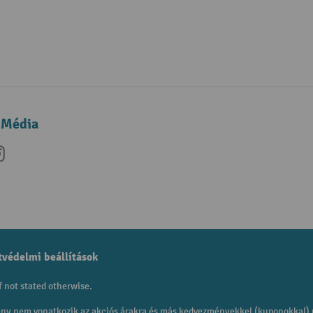
 Média
be
nkedIn
Instagram
védelmi beállítások
f not stated otherwise.
mény nem vonatkozik az akciós árakra és más kedvezményekkel (kuponokkal)