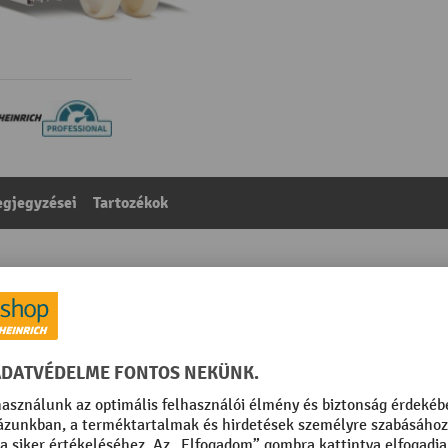
gjegyzései
Tartozékok
előkocsi, teherbírás 2000 kg, villahossz 1220 mm, poli
egóriából:
Rozsdamentes acél kézi emelőkocsi
opolírozott
Szegmens