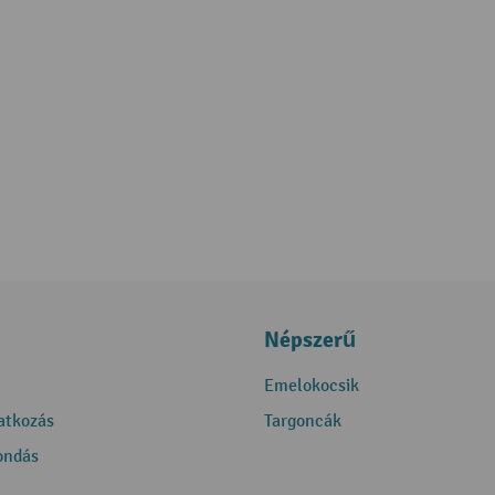
Népszerű
Emelokocsik
ratkozás
Targoncák
ondás