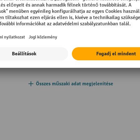
Süllyesztési sebesség teherre
teher nélkül
mm
Teherbírás
m
Tehergörgő anyag
205 mm
Tehergörgő átmérő
Teherkerék felszereltsége
Összes műszaki adat megjelenítése