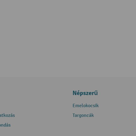
Népszerű
Emelokocsik
ratkozás
Targoncák
ondás