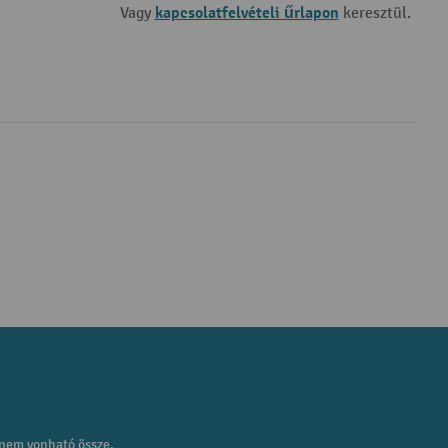
kapcsolatfelvételi űrlapon
Vagy
keresztül.
 nem vonható össze.