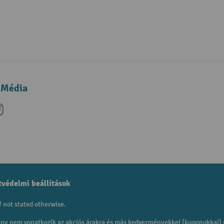
 Média
be
nkedIn
Instagram
védelmi beállítások
f not stated otherwise.
mény nem vonatkozik az akciós árakra és más kedvezményekkel (kuponokkal)