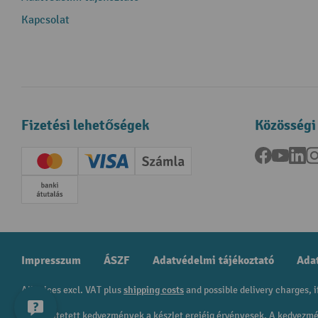
Kapcsolat
Fizetési lehetőségek
Közösségi
Facebook
YouTu
Li
Creditcard (Master)
Creditcard (Visa)
Számla
Előrefizetés
Impresszum
ÁSZF
Adatvédelmi tájékoztató
Adat
All prices excl. VAT plus
shipping costs
and possible delivery charges, i
A feltüntetett kedvezmények a készlet erejéig érvényesek. A kedvez