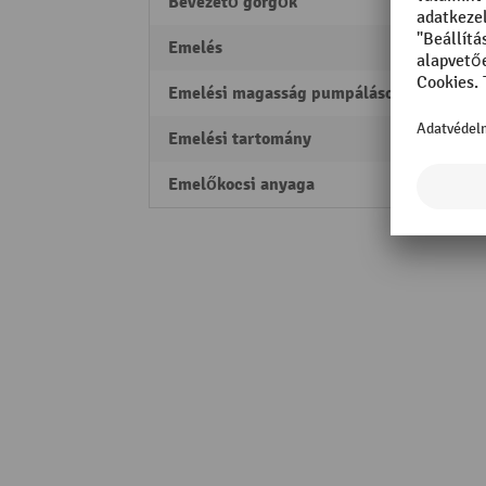
Bevezető görgők
igen
Emelés
122 
Emelési magasság pumpálásonként
10 m
Emelési tartomány
83 - 
Emelőkocsi anyaga
Acél