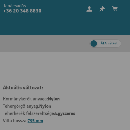
Tanácsadás
+36 20 348 8830
ÁFA nélkül
Aktuális változat:
Nylon
Kormánykerék anyaga:
Nylon
Tehergörgő anyag:
Egyszeres
Teherkerék felszereltsége:
795 mm
Villa hossza: