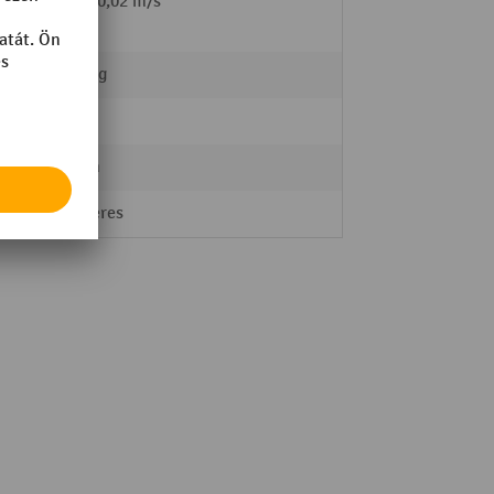
l /
0,09 / 0,02 m/s
2000 kg
Nylon
82 mm
Egyszeres