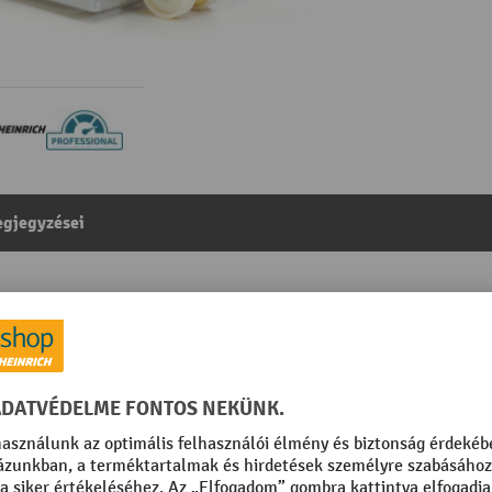
gjegyzései
őkocsi, teherbírás 2000 kg, villahossz 795 mm, nylon
egóriából:
Rozsdamentes acél kézi emelőkocsi
nyzott
Szegmens