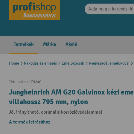
search
Skip to main navigation
Termékek
Márka
Akció
Home
Rakodás és emelés
Emelokocsik
Nemesacél emelokocsi
Tételszám:
179240
Jungheinrich AM G20 Galvinox kézi emel
villahossz 795 mm, nylon
Jól irányítható, optimális korrózióvédelemmel
A termék leírásához