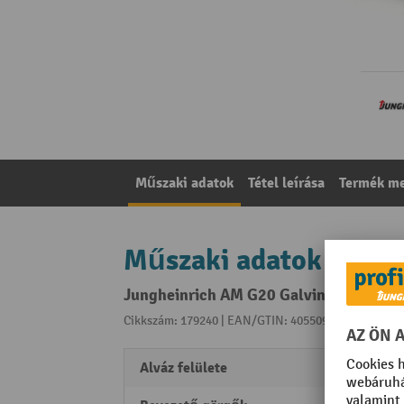
Műszaki adatok
Tétel leírása
Termék me
Műszaki adatok
Jungheinrich AM G20 Galvinox kézi emel
Cikkszám: 179240 | EAN/GTIN: 4055091176055
A kat
Alváz felülete
horga